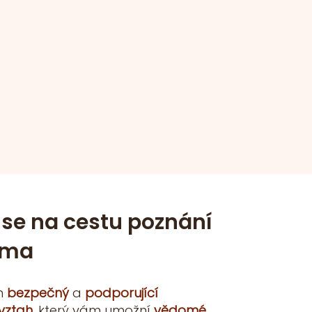
 se na cestu poznání
ama
m
bezpečný
a
podporující
 vztah
, který vám umožní
vědomé