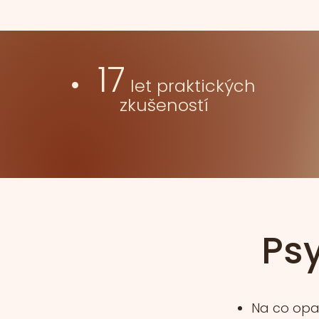
17
let praktických
zkušeností
Ps
Na co op