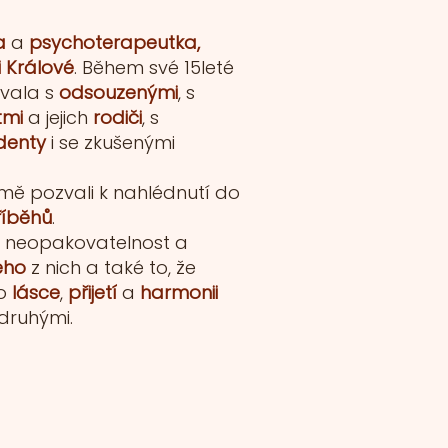
a
a
psychoterapeutka,
 Králové
. Během své 15leté
vala s
odsouzenými
, s
tmi
a jejich
rodiči
, s
denty
i se zkušenými
 mě pozvali k nahlédnutí do
říběhů
.
i neopakovatelnost a
ého
z nich a také to, že
po
lásce
,
přijetí
a
harmonii
 druhými.