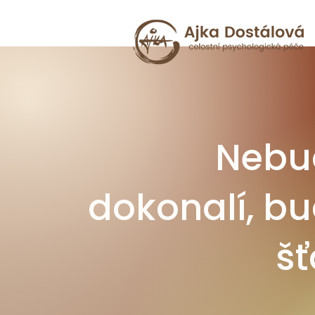
Neb
dokonalí, 
šť