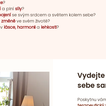
te
?
í
a plní
síly
?
ojení
se svým srdcem a světem kolem sebe?
o
změně
ve svém životě?
 v
lásce, harmonii
a
lehkosti
?
Vydejte
sebe s
Poskytnu vá
terapeutický