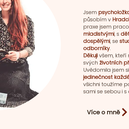
Jsem
psycholožk
působím v
Hradci
praxe jsem praco
mladistvými
, s
dě
dospělými
, se
stu
odborníky
.
Děkuji
všem, kteří
svých
životních p
Uvědomila jsem s
jedinečnost každ
všichni toužíme 
sami se sebou i s
Více o mně