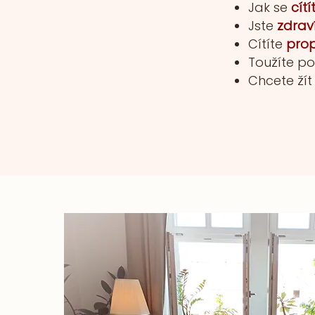
Jak se
cítí
Jste
zdrav
Cítíte
prop
Toužíte p
Chcete žít