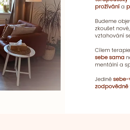
prožívání
a
p
Budeme obje
zkoušet nové
vztahování se
Cílem terapie
sebe sama
n
mentální a spi
Jedině
sebe
zodpovědně