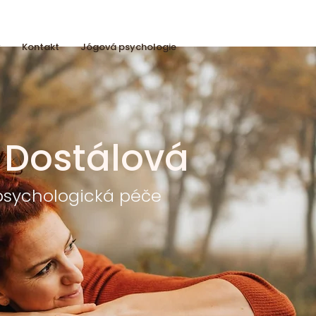
y
Kontakt
Jógová psychologie
 Dostálová
 psychologická péče