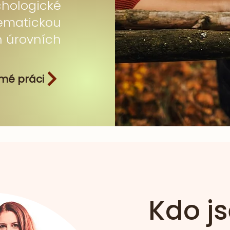
chologické
tematickou
h úrovních
 mé práci
Kdo j