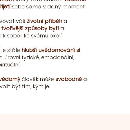
řijetí
sebe sama
v daný moment.
vovat váš
životní příběh
a
,
tvořivější způsoby bytí
a
 k sobě i ke svému okolí.
 je stále
hlubší uvědomování si
a úrovni fyzické, emocionální,
rituální.
-vědomý
člověk může
svobodně
a
volit být tím, kým je.