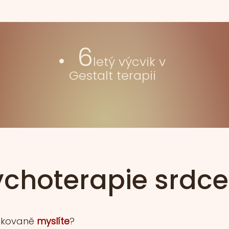
6
letý výcvik v
Gestalt terapii
ychoterapie srdc
akovaně
myslíte
?