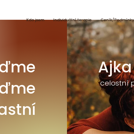
Kdo jsem
Individuální terapie
Ceník/Podmínk
uďme
Ajka
buďme
celostní
astní