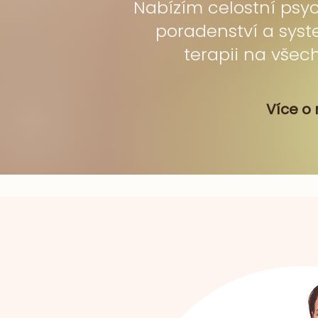
Nabízím celostní psy
poradenství a sys
terapii na všec
Více o